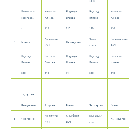
език
Цветомира
Надежда
Надежда
Надежда
Надежда
Георгиева
Илиева
Илиева
Илиева
Илиева
4
310
310
310
310
Английски
Час на
Родинознание
5
Музика
Из. изкуство
ИУЧ
класа
ФУЧ
Надежда
Светлана
Надежда
Надежда
Надежда
Илиева
Спасова
Илиева
Илиева
Илиева
310
310
310
310
310
1 г, сутрин
Понеделник
Вторник
Сряда
Четвъртък
Петък
Английски
Английски
Български
1
Физическо
Из. изкуство
ИУЧ
ИУЧ
език