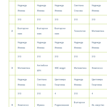
Надежда
Надежда
Надежда
Светлана
Надежда
Илиева
Илиева
Илиева
Спасова
Илиева
310
310
310
310
310
Български
Български
Български
2
Технологии
Математика
език
език
език
Надежда
Надежда
Надежда
Надежда
Надежда
Илиева
Илиева
Илиева
Илиева
Илиева
310
310
310
310
310
Английски
3
Математика
ФВС модул
Математика
Физическо
ИУЧ
Надежда
Светлана
Цветомира
Надежда
Цветомира
Илиева
Спасова
Георгиева
Илиева
Георгиева
310
310
4
310
4
Български
4
Физическо
Музика
Родинознание
Из. изкуство