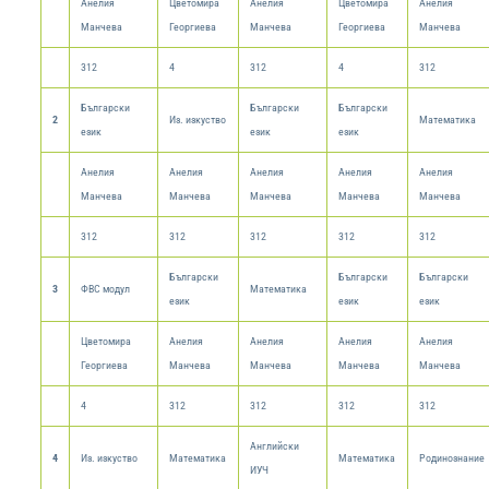
Анелия
Цветомира
Анелия
Цветомира
Анелия
Манчева
Георгиева
Манчева
Георгиева
Манчева
312
4
312
4
312
Български
Български
Български
2
Из. изкуство
Математика
език
език
език
Анелия
Анелия
Анелия
Анелия
Анелия
Манчева
Манчева
Манчева
Манчева
Манчева
312
312
312
312
312
Български
Български
Български
3
ФВС модул
Математика
език
език
език
Цветомира
Анелия
Анелия
Анелия
Анелия
Георгиева
Манчева
Манчева
Манчева
Манчева
4
312
312
312
312
Английски
4
Из. изкуство
Математика
Математика
Родинознание
ИУЧ