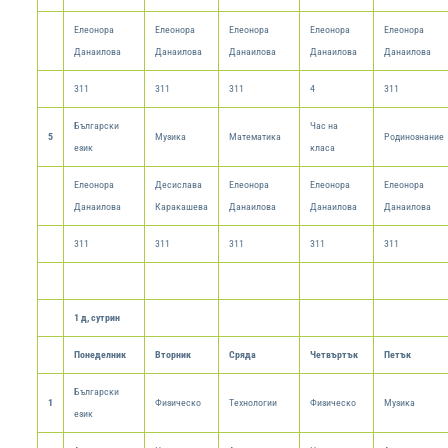
Елеонора
Елеонора
Елеонора
Елеонора
Елеонора
Данаилова
Данаилова
Данаилова
Данаилова
Данаилова
311
311
311
4
311
Български
Час на
5
Музика
Математика
Родинознание
език
класа
Елеонора
Десислава
Елеонора
Елеонора
Елеонора
Данаилова
Каракашева
Данаилова
Данаилова
Данаилова
311
311
311
311
311
1 д, сутрин
Понеделник
Вторник
Сряда
Четвъртък
Петък
Български
1
Физическо
Технологии
Физическо
Музика
език