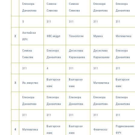
Елеонора
Симона
Симона
Елеонора
Елеонора
Данаилова
Сивкова
Сивкова
Данаилова
Данаилова
5
311
311
311
311
Английски
2
ФВС модул
Технологии
Музика
Математика
ИУЧ
Симона
Елеонора
Десислава
Десислава
Елеонора
Сивкова
Данаилова
Каракашева
Каракашева
Данаилова
311
4
311
311
311
Български
Български
Български
3
Из. изкуство
Математика
език
език
език
Елеонора
Елеонора
Елеонора
Елеонора
Елеонора
Данаилова
Данаилова
Данаилова
Данаилова
Данаилова
311
311
311
311
311
Български
Български
Родинознание
4
Математика
Физическо
език
език
ФУЧ