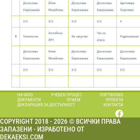
Десислава
Юлия
Десислава
Десислава
Цветомира
Каракашева
Михайлова
Каракашева
Каракашева
Георгиева
313
313
313
313
4
Английски
Час на
5
Технологии
Из. изкуство
Родинознание
ИУЧ
класа
Десислава
Юлия
Десислава
Десислава
Десислава
Каракашева
Михайлова
Каракашева
Каракашева
Каракашева
313
313
313
313
313
НАЧАЛО
УЧЕБЕН ПРОЦЕС
ПОРТФОЛИО
ДОКУМЕНТИ
ПРИЕМ
ПРОЕКТИ
ДЕКЛАРАЦИЯ ЗА ДОСТЪПНОСТ
КОНТАКТИ
COPYRIGHT 2018 - 2026 © ВСИЧКИ ПРАВА
ЗАПАЗЕНИ - ИЗРАБОТЕНО ОТ
DEKAEKSI.COM