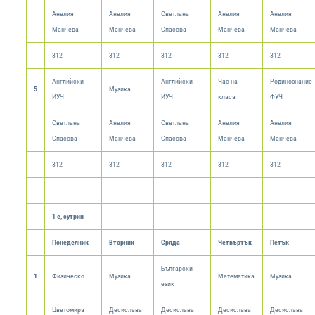
Анелия
Анелия
Светлана
Анелия
Анелия
Манчева
Манчева
Спасова
Манчева
Манчева
312
312
312
312
312
Английски
Английски
Час на
Родинознание
5
Музика
ИУЧ
ИУЧ
класа
ФУЧ
Светлана
Анелия
Светлана
Анелия
Анелия
Спасова
Манчева
Спасова
Манчева
Манчева
312
312
312
312
312
1 е, сутрин
Понеделник
Вторник
Сряда
Четвъртък
Петък
Български
1
Физическо
Музика
Математика
Музика
език
Цветомира
Десислава
Десислава
Десислава
Десислава