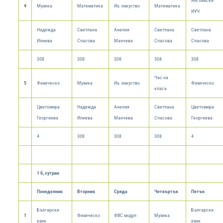
Английски
4
Музика
Математика
Из. изкуство
Математика
ИУЧ
Надежда
Светлана
Анелия
Светлана
Светлана
Илиева
Спасова
Манчева
Спасова
Спасова
308
308
308
308
308
Час на
5
Физическо
Музика
Из. изкуство
Физическо
класа
Цветомира
Надежда
Анелия
Светлана
Цветомира
Георгиева
Илиева
Манчева
Спасова
Георгиева
4
308
308
308
4
1 б, сутрин
Понеделник
Вторник
Сряда
Четвъртък
Петък
Български
Български
1
Физическо
ФВС модул
Музика
език
език