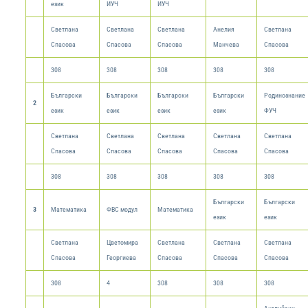
език
ИУЧ
ИУЧ
Светлана
Светлана
Светлана
Анелия
Светлана
Спасова
Спасова
Спасова
Манчева
Спасова
308
308
308
308
308
Български
Български
Български
Български
Родинознание
2
език
език
език
език
ФУЧ
Светлана
Светлана
Светлана
Светлана
Светлана
Спасова
Спасова
Спасова
Спасова
Спасова
308
308
308
308
308
Български
Български
3
Математика
ФВС модул
Математика
език
език
Светлана
Цветомира
Светлана
Светлана
Светлана
Спасова
Георгиева
Спасова
Спасова
Спасова
308
4
308
308
308