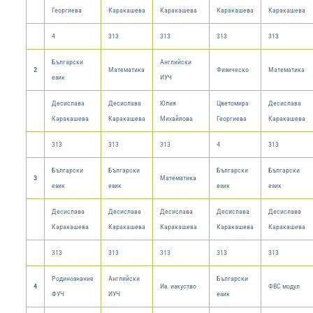
Георгиева
Каракашева
Каракашева
Каракашева
Каракашева
4
313
313
313
313
Български
Английски
2
Математика
Физическо
Математика
език
ИУЧ
Десислава
Десислава
Юлия
Цветомира
Десислава
Каракашева
Каракашева
Михайлова
Георгиева
Каракашева
313
313
313
4
313
Български
Български
Български
Български
3
Математика
език
език
език
език
Десислава
Десислава
Десислава
Десислава
Десислава
Каракашева
Каракашева
Каракашева
Каракашева
Каракашева
313
313
313
313
313
Родинознание
Английски
Български
4
Из. изкуство
ФВС модул
ФУЧ
ИУЧ
език