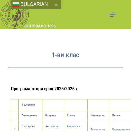
BULGARIAN
1-ви клас
Програма втори срок 2025/2026 г.
1 а, сутрин
Понеделник
Вторник
Сряда
Четвъртък
Петък
Български
Английски
Английски
1
Технологии
Родинознание