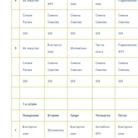
4
Из. изкуство
Родинознание
ИУЧ
език
език
Силвия
Симона
Симона
Симона
Симона
Русева
Сивкова
Сивкова
Сивкова
Сивкова
309
309
309
309
309
Български
Час на
Родинознание
5
Из. изкуство
Математика
език
класа
ФУЧ
Силвия
Симона
Симона
Симона
Симона
Русева
Сивкова
Сивкова
Сивкова
Сивкова
309
309
309
309
309
1 в, сутрин
Понеделник
Вторник
Сряда
Четвъртък
Петък
Български
Български
Английски
Български
1
Математика
език
език
ИУЧ
език