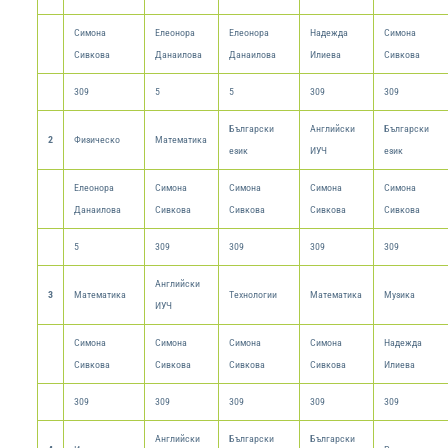
Симона
Елеонора
Елеонора
Надежда
Симона
Сивкова
Данаилова
Данаилова
Илиева
Сивкова
309
5
5
309
309
Български
Английски
Български
2
Физическо
Математика
език
ИУЧ
език
Елеонора
Симона
Симона
Симона
Симона
Данаилова
Сивкова
Сивкова
Сивкова
Сивкова
5
309
309
309
309
Английски
3
Математика
Технологии
Математика
Музика
ИУЧ
Симона
Симона
Симона
Симона
Надежда
Сивкова
Сивкова
Сивкова
Сивкова
Илиева
309
309
309
309
309
Английски
Български
Български