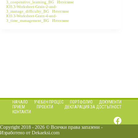
3_cooperative_learning_BG
Изтегляне
IO3.3-Worksheet-Grain-2-and-
3_manage_difficulty_BG
Изтегляне
IO3.3-Worksheet-Grain-4-and-
3_time_management_BG
Изтегляне
НАЧАЛО
УЧЕБЕН ПРОЦЕС
ПОРТФОЛИО
ДОКУМЕНТИ
ПРИЕМ
ПРОЕКТИ
ДЕКЛАРАЦИЯ ЗА ДОСТЪПНОСТ
КОНТАКТИ
Copyright 2018 - 2026 © Всички права запазени -
Изработено от
Dekaeksi.com