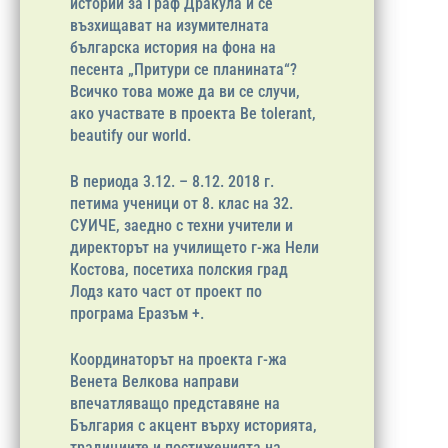
истории за Граф Дракула и се
възхищават на изумителната
българска история на фона на
песента „Притури се планината“?
Всичко това може да ви се случи,
ако участвате в проекта Be tolerant,
beautify our world.
В периода 3.12. – 8.12. 2018 г.
петима ученици от 8. клас на 32.
СУИЧЕ, заедно с техни учители и
директорът на училището г-жа Нели
Костова, посетиха полския град
Лодз като част от проект по
програма Еразъм +.
Координаторът на проекта г-жа
Венета Велкова направи
впечатляващо представяне на
България с акцент върху историята,
традициите и постиженията на