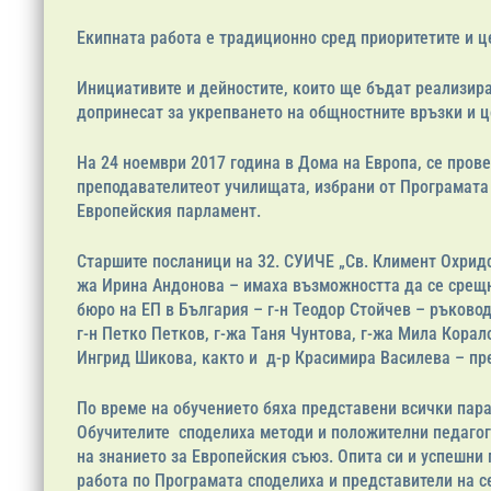
Екипната работа е традиционно сред приоритетите и ц
Инициативите и дейностите, които ще бъдат реализир
допринесат за укрепването на общностните връзки и ц
На 24 ноември 2017 година в Дома на Европа, се пров
преподавателитеот училищата, избрани от Програмата
Европейския парламент.
Старшите посланици на 32. СУИЧЕ „Св. Климент Охридс
жа Ирина Андонова – имаха възможността да се срещ
бюро на ЕП в България – г-н Теодор Стойчев – ръков
г-н Петко Петков, г-жа Таня Чунтова, г-жа Мила Корал
Ингрид Шикова, както и д-р Красимира Василева – пр
По време на обучението бяха представени всички пар
Обучителите споделиха методи и положителни педагог
на знанието за Европейския съюз. Опита си и успешни
работа по Програмата споделиха и представители на 