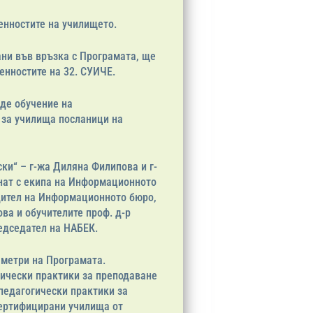
енностите на училището.
ани във връзка с Програмата, ще
енностите на 32. СУИЧЕ.
еде обучение на
 за училища посланици на
ки“ – г-жа Диляна Филипова и г-
нат с екипа на Информационното
одител на Информационното бюро,
ова и обучителите проф. д-р
едседател на НАБЕК.
аметри на Програмата.
ически практики за преподаване
 педагогически практики за
сертифицирани училища от