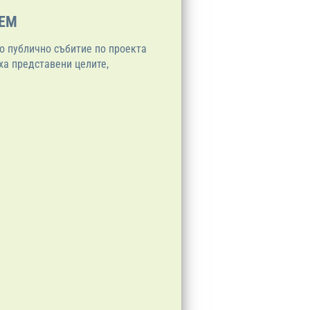
ТЕМ
то публично събитие по проекта
ха представени целите,