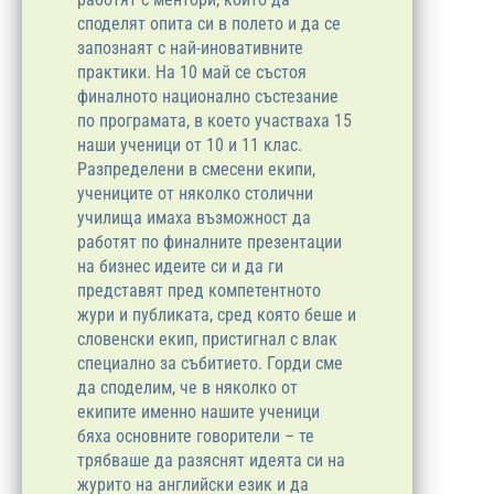
споделят опита си в полето и да се
запознаят с най-иновативните
практики. На 10 май се състоя
финалното национално състезание
по програмата, в което участваха 15
наши ученици от 10 и 11 клас.
Разпределени в смесени екипи,
учениците от няколко столични
училища имаха възможност да
работят по финалните презентации
на бизнес идеите си и да ги
представят пред компетентното
жури и публиката, сред която беше и
словенски екип, пристигнал с влак
специално за събитието. Горди сме
да споделим, че в няколко от
екипите именно нашите ученици
бяха основните говорители – те
трябваше да разяснят идеята си на
журито на английски език и да