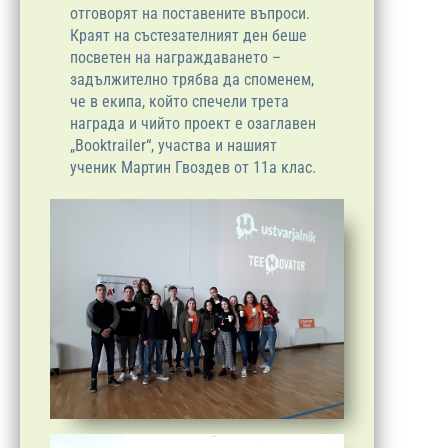
отговорят на поставените въпроси.
Краят на състезателният ден беше
посветен на награждаването –
задължително трябва да споменем,
че в екипа, който спечели трета
награда и чийто проект е озаглавен
„Booktrailer“, участва и нашият
ученик Мартин Гвоздев от 11а клас.