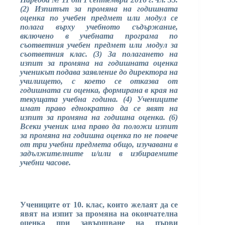
(2) Изпитът за промяна на годишната
оценка по учебен предмет или модул се
полага върху учебното съдържание,
включено в учебната програма по
съответния учебен предмет или модул за
съответния клас. (3) За полагането на
изпит за промяна на годишната оценка
ученикът подава заявление до директора на
училището, с което се отказва от
годишната си оценка, формирана в края на
текущата учебна година. (4) Учениците
имат право еднократно да се явят на
изпит за промяна на годишна оценка. (6)
Всеки ученик има право да положи изпит
за промяна на годишна оценка по не повече
от три учебни предмета общо, изучавани в
задължителните и/или в избираемите
учебни часове.
Учениците от 10. клас, които желаят да се
явят на изпит за промяна на окончателна
оценка при завършване на първи