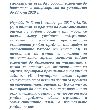
гимназиален етап
да подадат заявление до
директора в канцеларията на училището
до 23 юни 2020 г.
Наредба № 11 от 1 септември 2016 г.Чл. 36.
(2) Изпитът за промяна на окончателната
оценка по учебен предмет или модул се
полага върху учебното съдържание,
включено в учебните програми по
съответния учебен предмет или модул за
съответните класове от етапа. (3) За
полагането на изпит за промяна на
окончателната оценка ученикът подава
заявление до директора на училището, с
което се отказва от окончателната си
оценка, формирана през изминалите учебни
години. (4) Учениците имат право
еднократно да се явят на изпит за промяна
на окончателната оценка. (5) Всеки ученик
има право да положи изпит за промяна на
окончателната оценка по не повече от три
учебни предмета общо, изучавани в
задължителните и/или в избираемите
учебни часове.