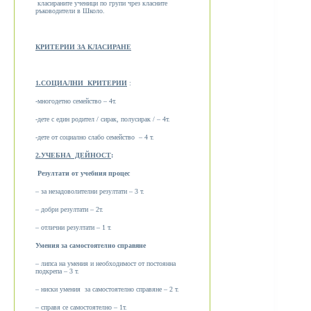
класираните ученици по групи чрез класните
ръководители в Школо.
КРИТЕРИИ ЗА КЛАСИРАНЕ
1.СОЦИАЛНИ КРИТЕРИИ
:
-многодетно семейство – 4т.
-дете с един родител / сирак, полусирак / – 4т.
-дете от социално слабо семейство – 4 т.
2.УЧЕБНА ДЕЙНОСТ
:
Резултати от учебния процес
– за незадоволителни резултати – 3 т.
– добри резултати – 2т.
– отлични резултати – 1 т.
Умения за самостоятелно справяне
– липса на умения и необходимост от постоянна
подкрепа – 3 т.
– ниски умения за самостоятелно справяне – 2 т.
– справя се самостоятелно – 1т.