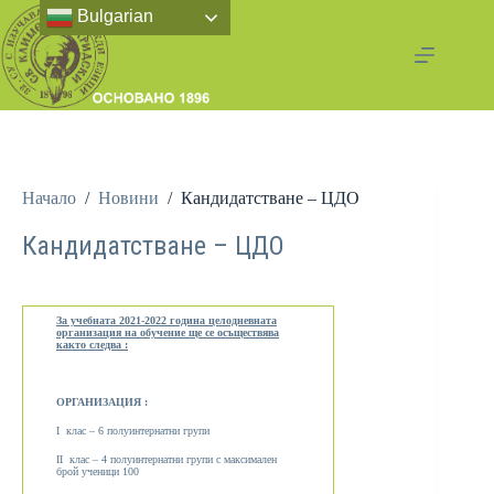
Bulgarian
Начало
/
Новини
/
Кандидатстване – ЦДО
Кандидатстване – ЦДО
За учебната 2021-2022 година целодневната
организация на обучение ще се осъществява
както следва :
ОРГАНИЗАЦИЯ :
І клас – 6 полуинтернатни групи
ІІ клас – 4 полуинтернатни групи с максимален
брой ученици 100