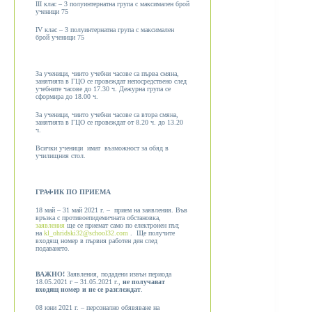
ІІІ клас – 3 полуинтернатна група с максимален брой
ученици 75
ІV клас – 3 полуинтернатна група с максимален
брой ученици 75
За ученици, чиито учебни часове са първа смяна,
занятията в ГЦО се провеждат непосредствено след
учебните часове до 17.30 ч. Дежурна група се
сформира до 18.00 ч.
За ученици, чиито учебни часове са втора смяна,
занятията в ГЦО се провеждат от 8.20 ч. до 13.20
ч.
Всички ученици имат възможност за обяд в
училищния стол.
ГРАФИК ПО ПРИЕМА
18 май – 31 май 2021 г. – прием на заявления. Във
връзка с противоепидемичната обстановка,
заявления
ще се приемат само по електронен път,
на
kl_ohridski32@school32.com
. Ще получите
входящ номер в първия работен ден след
подаването.
ВАЖНО!
Заявления, подадени извън периода
18.05.2021 г – 31.05.2021 г.,
не получават
входящ номер и не се разглеждат
.
08 юни 2021 г. – персонално обявяване на