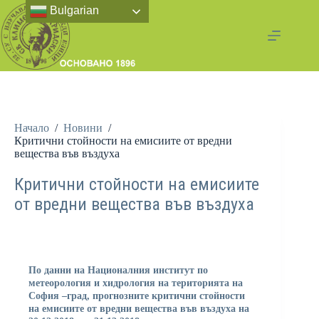
Bulgarian
Начало
/
Новини
/
Критични стойности на емисиите от вредни
вещества във въздуха
Критични стойности на емисиите
от вредни вещества във въздуха
По данни на Националния институт по
метеорология и хидрология на територията на
София –град, прогнозните критични стойности
на емисиите от вредни вещества във въздуха на