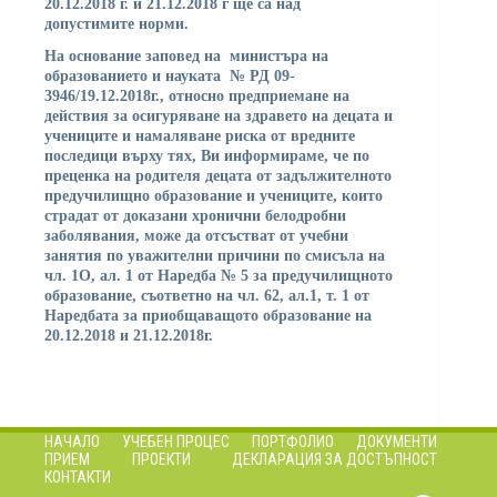
20.12.2018 г. и 21.12.2018 г ще са над
допустимите норми.
На основание заповед на министъра на
образованието и науката № РД 09-
3946/19.12.2018г., относно предприемане на
действия за осигуряване на здравето на децата и
учениците и намаляване риска от вредните
последици върху тях, Ви информираме, че по
преценка на родителя децата от задължителното
предучилищно образование и учениците, които
страдат от доказани хронични белодробни
заболявания, може да отсъстват от учебни
занятия по уважителни причини по смисъла на
чл. 1О, ал. 1 от Наредба № 5 за предучилищното
образование, съответно на чл. 62, ал.1, т. 1 от
Наредбата за приобщаващото образование на
20.12.2018 и 21.12.2018г.
НАЧАЛО
УЧЕБЕН ПРОЦЕС
ПОРТФОЛИО
ДОКУМЕНТИ
ПРИЕМ
ПРОЕКТИ
ДЕКЛАРАЦИЯ ЗА ДОСТЪПНОСТ
КОНТАКТИ