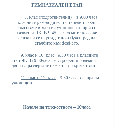
ГИМНАЗИАЛЕН ЕТАП
8. клас (подготвителни)
– в 9.00 часа
класните ръководители с табелки чакат
класовете в малкия училищен двор и се
качват за ЧК. В 9.45 часа осмите класове
слизат и се нареждат по азбучен ред на
стълбите към фоайето.
9. клас и 10. клас
– 9.30 часа в класните
стаи ЧК. В 9.50часа се строяват в големия
двор на разчертаните места за тържеството.
11.
клас и 12. клас
– 9.30 часа в двора на
училището
Начало на тържеството –
10
часa