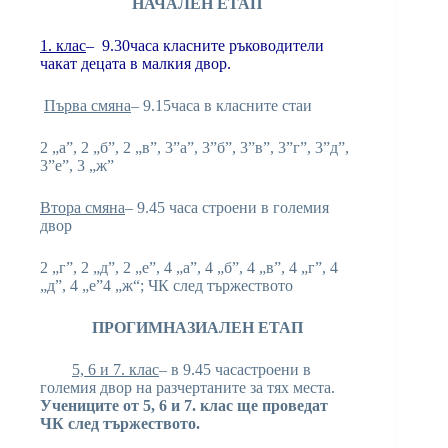
НАЧАЛЕН ЕТАП
1. клас
– 9.30часа класните ръководители
чакат децата в малкия двор.
Първа смяна
– 9.15часа в класните стаи
2 „а”, 2 „б”, 2 „в”, 3”а”, 3”б”, 3”в”, 3”г”, 3”д”,
3”е”, 3 „ж”
Втора смяна
– 9.45 часа строени в големия
двор
2 „г”, 2 „д”, 2 „е”, 4 „а”, 4 „б”, 4 „в”, 4 „г”, 4
„д”, 4 „е”4 „ж“; ЧК след тържеството
ПРОГИМНАЗИАЛЕН ЕТАП
5,
6 и 7. клас
– в 9.45 часастроени в
големия двор на разчертаните за тях места.
Учениците от 5, 6 и 7. клас ще проведат
ЧК след тържеството.