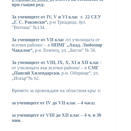
при същия ред:
За учениците от IV, V и VІ клас
в
22 СЕУ
„Г. С. Раковски“,
р-н Триадица, бул.
"Витоша" №134.
За учениците от VII клас
/от училищата от
всички райони/ – в
НПМГ „Акад. Любомир
Чакалов“,
р-н Лозенец, ул. „Бигла“ № 56.
За учениците от VІІІ, ІХ, Х, ХІ и ХІІ
клас
/
от училищата във всички райони/
–
в
СМГ
„Паисий Хилендарски,
р-н. Оборище“, ул.
„Искър“№ 62.
Времето за провеждане на областния кръг е:
за учениците от IV до VІІ клас – 4 часа;
за учениците от VІІІ до ХІІ клас – 4 ч. и 30
мин.