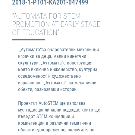
2018-1-PT01-KA201-047499
"AUTOMATA FOR STEM
PROMOTION AT EARLY STAGE
OF EDUCATION".
„Аутомата“са очарователни механични
играчки за деца, малки кинетчни
скулптури. „Аутомата“е конструкция,
която включва инженерство, културна
осведоменост и художествено
изразяване. „Аутомата“ са механични
обекти, разказващи истории.
Проектът AutoSTEM ще използва
мултидисциплинарни подходи, които ще
въведат STEM концепции и
компетенции в различни тематични
области едновременно, включително