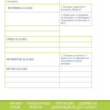
училището.
1. Коледно тържество в
ВТОРНИК
21.12.2021
ресторант „Централ“.
2. Краен срок за предаване
на списъците с участниците в
олимпиадите по биология и
БЕЛ.
СРЯДА
22.12.2021
–
1. Тестване на учители. 2.
Краен срок за оформяне на
ЧЕТВЪРТЪК
23.12.2021
отсъствията за месец
декември.
ПЕТЪК
24.12.2021
–
НАЧАЛО
УЧЕБЕН ПРОЦЕС
ПОРТФОЛИО
ДОКУМЕНТИ
ПРИЕМ
ПРОЕКТИ
ДЕКЛАРАЦИЯ ЗА ДОСТЪПНОСТ