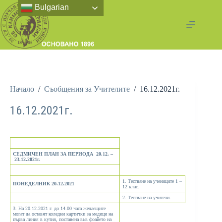
Bulgarian
Начало
/
Съобщения за Учителите
/
16.12.2021г.
16.12.2021г.
СЕДМИЧЕН ПЛАН ЗА ПЕРИОДА 20.12. –
23.12.2021г.
1. Тестване на учениците 1 –
ПОНЕДЕЛНИК
20.12.2021
12 клас.
2. Тестване на учители.
3. На 20.12.2021 г. до 14.00 часа желаещите
могат да оставят коледни картички за медици на
първа линия в кутия, поставена във фоайето на