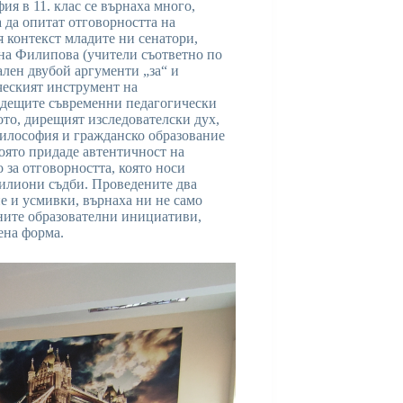
 в 11. клас се върнаха много,
за да опитат отговорността на
 контекст младите ни сенатори,
на Филипова (учители съответно по
лен двубой аргументи „за“ и
ческият инструмент на
водещите съвременни педагогически
то, дирещият изследователски дух,
философия и гражданско образование
оято придаде автентичност на
 за отговорността, която носи
илиони съдби. Проведените два
е и усмивки, върнаха ни не само
тните образователни инициативи,
ена форма.