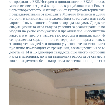
от профилите БЕЛ/История и цивилизации и БЕЛ/Философия
много векове назад в 4 в. пр. н. е. в републиканския Рим, 
нормотворчеството. Изхождайки от културно-историческия
председателствани от консулите Момчил Кузманов и Диля
история и цивилизации и философия) кръстосаха във верба
„против“ възможността бедните хора да гласуват. Дидакти
симулационната игра създава условия за реализиране на 
модели на учене чрез участие и преживяване. Любопитство
както и наученото в часовете по история и цивилизации, 
се преплетоха хармонично в интердисциплинарна сплав, к
законодателния дебат и повиши у учениците ни съзнанието
публично изказващият се гражданин, вземащ решения за м
дебата на 14 и 15 декември създадоха още много настроени
назад в историята, но и ни възвърнаха радостта от съвмес
които пандемията беше направила невъзможни в присъств