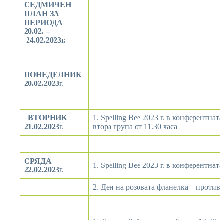
СЕДМИЧЕН
ПЛАН ЗА
ПЕРИОДА
20
.0
2
. –
24.0
2
.2023г.
ПОНЕДЕЛНИК
–
20.0
2
.2023
г.
ВТОРНИК
1. Spelling Bee 2023 г. в конферентнат
21.02.2023
г.
втора група от 11.30 часа
СРЯДА
1. Spelling Bee 2023 г. в конферентнат
22.02.2023
г.
2. Ден на розовата фланелка – против