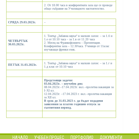
2. От 18.00 часа в конферентната зала ще се проведе
общо събрание на Училищното настоятелство.
СРЯДА
29.03.2023г.
–
1. Театър „Забавна наука“ в малкия салон: – за 1.б и
1.е от 10.10 часа – за 1.в от 11.20 часа
ЧЕТВЪРТЪК
2. Месец на Франкофонията – Презентация.
30.03.2023г.
Конферентна зала – 12.30часа. Ученици от 11клас
изучаващи френки език.
1. Театър „Забавна наука“ в малкия салон: – за 1.г и
ПЕТЪК
31.03.2023г.
1.д клас от 10.10 часа
Предстоящи задачи:
03.04.2023г. – неучебен ден;
08.04.2023г.–17.04.2023г. вкл.–пролетна ваканция за
I–XI кл.
12.04.2023г. –17.04.2023 г. вкл.–пролетна ваканция
за XII кл.
В срок до 31.03.2023 г. да бъдат подадени
заявления за платен годишен отпуск за
съответния период.
НАЧАЛО
УЧЕБЕН ПРОЦЕС
ПОРТФОЛИО
ДОКУМЕНТИ