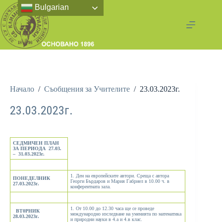
Bulgarian
Начало
/
Съобщения за Учителите
/
23.03.2023г.
23.03.2023г.
СЕДМИЧЕН ПЛАН
ЗА ПЕРИОДА
2
7.03.
– 31.03.2023г.
1. Ден на европейските автори. Среща с автора
ПОНЕДЕЛНИК
Георги Бърдаров и Мария Габриел в 10.00 ч. в
27.03.2023г.
конферентната зала.
1. От 10.00 до 12.30 часа ще се проведе
ВТ0РНИК
международно изследване на уменията по математика
28.03.2023г.
и природни науки в 4.а и 4.в клас.