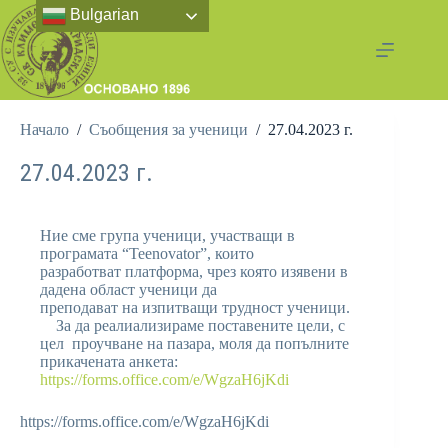
Bulgarian
Начало
/
Съобщения за ученици
/
27.04.2023 г.
27.04.2023 г.
Ние сме група ученици, участващи в
програмата “Teenovator”, които
разработват платформа, чрез която изявени в
дадена област ученици да
преподават на изпитващи трудност ученици.
За да реалиализираме поставените цели, с
цел проучване на пазара, моля да попълните
прикачената анкета:
https://forms.office.com/e/WgzaH6jKdi
https://forms.office.com/e/WgzaH6jKdi