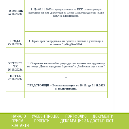
1. До 03.11.2023 г. председателите на ЕКК да информират
ВТ0РНИК
ресорните си зам. директори за датите за провеждане на първи
24.10.2023
г.
кръг на олимпиадите.
СРЯДА
1. Краен срок за предаване на сумите и списъка с участници в
25.10.2023
г.
състезание SpelingBee-2024г.
ЧЕТВЪРТ
1. Откриване на изложба с репродукции на известни художници
ЪК
по повод „Ден на народните будители“ и „Знай своя род и език“.
26.10.2023
г.
ПЕТЪК
–
27.10.2023
г.
ПРЕДСТОЯЩИ
–
Есенна ваканция от 28.10. до 01.11.2023
г. включително.
НАЧАЛО
УЧЕБЕН ПРОЦЕС
ПОРТФОЛИО
ДОКУМЕНТИ
ПРИЕМ
ПРОЕКТИ
ДЕКЛАРАЦИЯ ЗА ДОСТЪПНОСТ
КОНТАКТИ