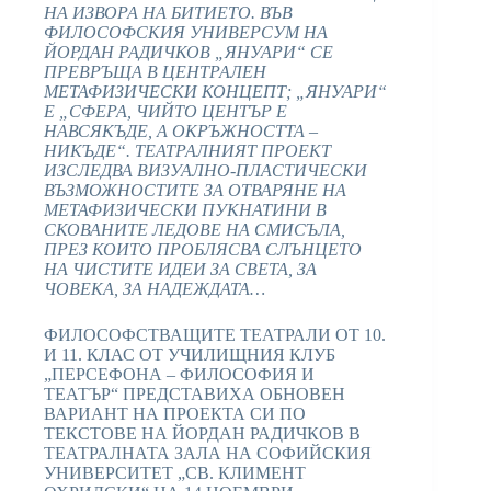
НА ИЗВОРА НА БИТИЕТО. ВЪВ
ФИЛОСОФСКИЯ УНИВЕРСУМ НА
ЙОРДАН РАДИЧКОВ „ЯНУАРИ“ СЕ
ПРЕВРЪЩА В ЦЕНТРАЛЕН
МЕТАФИЗИЧЕСКИ КОНЦЕПТ; „ЯНУАРИ“
Е „СФЕРА, ЧИЙТО ЦЕНТЪР Е
НАВСЯКЪДЕ, А ОКРЪЖНОСТТА –
НИКЪДЕ“. ТЕАТРАЛНИЯТ ПРОЕКТ
ИЗСЛЕДВА ВИЗУАЛНО-ПЛАСТИЧЕСКИ
ВЪЗМОЖНОСТИТЕ ЗА ОТВАРЯНЕ НА
МЕТАФИЗИЧЕСКИ ПУКНАТИНИ В
СКОВАНИТЕ ЛЕДОВЕ НА СМИСЪЛА,
ПРЕЗ КОИТО ПРОБЛЯСВА СЛЪНЦЕТО
НА ЧИСТИТЕ ИДЕИ ЗА СВЕТА, ЗА
ЧОВЕКА, ЗА НАДЕЖДАТА…
ФИЛОСОФСТВАЩИТЕ ТЕАТРАЛИ ОТ 10.
И 11. КЛАС ОТ УЧИЛИЩНИЯ КЛУБ
„ПЕРСЕФОНА – ФИЛОСОФИЯ И
ТЕАТЪР“ ПРЕДСТАВИХА ОБНОВЕН
ВАРИАНТ НА ПРОЕКТА СИ ПО
ТЕКСТОВЕ НА ЙОРДАН РАДИЧКОВ В
ТЕАТРАЛНАТА ЗАЛА НА СОФИЙСКИЯ
УНИВЕРСИТЕТ „СВ. КЛИМЕНТ