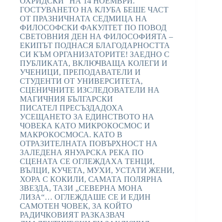
ОХРИДСКИ“ НА 14 НОЕМВРИ.
ГОСТУВАНЕТО НА КЛУБА БЕШЕ ЧАСТ
ОТ ПРАЗНИЧНАТА СЕДМИЦА НА
ФИЛОСОФСКИ ФАКУЛТЕТ ПО ПОВОД
СВЕТОВНИЯ ДЕН НА ФИЛОСОФИЯТА –
ЕКИПЪТ ПОДНАСЯ БЛАГОДАРНОСТТА
СИ КЪМ ОРГАНИЗАТОРИТЕ! ЗАЕДНО С
ПУБЛИКАТА, ВКЛЮЧВАЩА КОЛЕГИ И
УЧЕНИЦИ, ПРЕПОДАВАТЕЛИ И
СТУДЕНТИ ОТ УНИВЕРСИТЕТА,
СЦЕНИЧНИТЕ ИЗСЛЕДОВАТЕЛИ НА
МАГИЧНИЯ БЪЛГАРСКИ
ПИСАТЕЛ ПРЕСЪЗДАДОХА
УСЕЩАНЕТО ЗА ЕДИНСТВОТО НА
ЧОВЕКА КАТО МИКРОКОСМОС И
МАКРОКОСМОСА. КАТО В
ОТРАЗИТЕЛНАТА ПОВЪРХНОСТ НА
ЗАЛЕДЕНА ЯНУАРСКА РЕКА ПО
СЦЕНАТА СЕ ОГЛЕЖДАХА ТЕНЦИ,
ВЪЛЦИ, КУЧЕТА, МУХИ, УСТАТИ ЖЕНИ,
ХОРА С КОКИЛИ, САМАТА ПОЛЯРНА
ЗВЕЗДА, ТАЗИ „СЕВЕРНА МОНА
ЛИЗА“… ОГЛЕЖДАШЕ СЕ И ЕДИН
САМОТЕН ЧОВЕК, ЗА КОЙТО
РАДИЧКОВИЯТ РАЗКАЗВАЧ