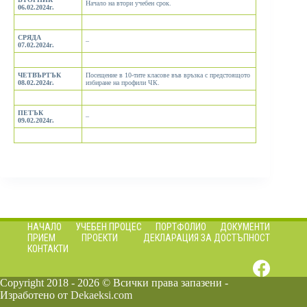
Начало на втори учебен срок.
06.02.2024г.
СРЯДА
–
07.02.2024г.
ЧЕТВЪРТЪК
Посещение в 10-тите класове във връзка с предстоящото
08.02.2024г.
избиране на профили ЧК.
ПЕТЪК
–
09.02.2024г.
НАЧАЛО
УЧЕБЕН ПРОЦЕС
ПОРТФОЛИО
ДОКУМЕНТИ
ПРИЕМ
ПРОЕКТИ
ДЕКЛАРАЦИЯ ЗА ДОСТЪПНОСТ
КОНТАКТИ
Copyright 2018 - 2026 © Всички права запазени -
Изработено от
Dekaeksi.com