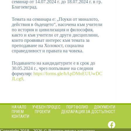
семинар от 14.07.2024 г. до 18.07.2024 г. в гр.
Благоевград.
Темата на семинара е: „Поуки от миналото,
действия в бъдещето“, насочена към учители
по история и цивилизация и философия,
както и към учители от други дисциплини,
които проявяват интерес към темата за
преподаване на Холокост, социална
справедливост и правата на човека.
Подаването на кандидатурите е в срок до
30.05.2024 г., чрез попълване на следния
формуляр:
https://forms.gle/bApDMoEUUwDC
JLcg9
.
НАЧАЛО
УЧЕБЕН ПРОЦЕС
ПОРТФОЛИО
ДОКУМЕНТИ
ПРИЕМ
ПРОЕКТИ
ДЕКЛАРАЦИЯ ЗА ДОСТЪПНОСТ
КОНТАКТИ
Copyright 2018 - 2026 © Всички права запазени -