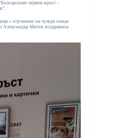
“Българският червен кръст –
и”.
ще с изучаване на чужди езици
-н Александър Митев поздравиха