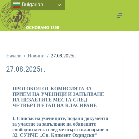
Bulgarian
Начало
/
Новини
/
27.08.2025г.
27.08.2025г.
ПРОТОКОЛ ОТ КОМИСИЯТА ЗА
ПРИЕМ НА УЧЕНИЦИ И ЗАПЪЛВАНЕ
НА НЕЗАЕТИТЕ МЕСТА СЛЕД
ЧЕТВЪРТИ ЕТАП НА КЛАСИРАНЕ
I.
Списък на учениците, подали документи
за участие за запълване на обявените
свободни места след четвърто класиране в
32. СУИЧЕ „Св. Климент Охридски“