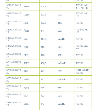
5222/22.08.20
АЕ/ИЕ; АЕ/
ТНМ
424,5
ХП
25
ФЕ; АЕ/НЕ
5226/25.08.20
АЕ/ИЕ; АЕ/
ПДП
422,5
ХП
25
НЕ
5227/25.08.20
ЛКГ
432,5
ПН
АЕ/ИЕ
25
5228/25.08.20
АЕ/ФЕ; АЕ/
ЙПЦ
441
ХП
25
НЕ
5229/25.08.20
БХГ
417,5
АЕ/НЕ
АЕ/ИЕ
25
5240/26.08.20
АЕ/ИЕ; АЕ/
ЮПБ
410
ХП
25
ФЕ
5252/26.08.20
ГКД
418
СХН
АЕ/НЕ
25
5253/26.08.20
АЖВ
438,5
АЕ/ФЕ
АЕ/ИЕ
25
5256/26.08.20
СХН; АЕ/НЕ;
ТВВ
413
ХП
25
АЕ/ИЕ
5259/26.08.20
ИНМ
447
АЕ/ФЕ
АЕ/ИЕ
25
5262/26.08.20
ВДД
436
ПН
АЕ/НЕ
25
5264/26.08.20
ЕАЛ
422
ХП
АЕ/ИЕ
25
5265/26.08.20
ДЦС
443
АЕ/НЕ
АЕ/ИЕ
25