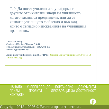
Т. 9. Да носят училищната униформа и
другите отличителни знаци на училището,
когато такива са предвидени, или да се
явяват в училището с облекло и във вид,
който е съгласно изискванията на училищния
правилник.
ТРЕА-44
EООД
София 1000, бул.”Рожен” №41
Тел.магазин за униформи: 0892 214 871
Е-mail:office@trea.bg
Линк към униформите на 32.СУИЧЕ:
Униформи за училище 32 СУИЧЕ „Св. Климент Охр
ТРЕА (trea.bg)
НАЧАЛО
УЧЕБЕН ПРОЦЕС
ПОРТФОЛИО
ДОКУМЕНТИ
ПРИЕМ
ПРОЕКТИ
ДЕКЛАРАЦИЯ ЗА ДОСТЪПНОСТ
КОНТАКТИ
Copyright 2018 - 2026 © Всички права запазени -