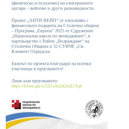
(физическо и психично) на електронните
цигари – вейпове и други разновидности.
Проект „АНТИ ВЕЙП“ се изпълнява с
финансовата подкрепа на Столична община
– Програма „Европа“ 2025 от Сдружение
„Национална школа по мениджмънт“, в
партньорство с Район „Възраждане“ на
Столична Община и 32 СУИЧЕ „Св.
Климент Охридски
Екипът по проекта благодари на всички
участници в проучването!
Линк към проучването:
https://forms.gle/s31EGdmJiQrdErYq8