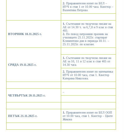
2.
Приравнителен изпит по БЕЛ –
ИУЧ в стая 1 от 10.00 часа. Квестор –
Валентина Петрова
1.
Състезание по творческо писане на
АЕ от 14.30 ч. за 6,7,8 и 9 клас в стая
405.
ВТОРНИК
18.11.2025
г.
2.
По повод патронния празник на
училището 25.11.2025г. стартират
Климентови дни в периода 18.11. –
25.11.2025г. по класове.
1.
Състезание по творческо писане на
АЕ за 10, 11 и 12 клас в стая 405 от
СРЯДА
19.11.2025
г.
14.30 часа.
2.
Приравнителен изпит по математика
ИУЧ от 10.00 часа, стая 1. Квестор
Катерина Николова.
–
ЧЕТВЪРТЪК
20.11.2025
г.
1.
Приравнителен изпит по БЕЛ ООП
ПЕТЪК
21.11.2025
г.
от 10.00 часа, стая 1. Квестор – Цвете
Жекова