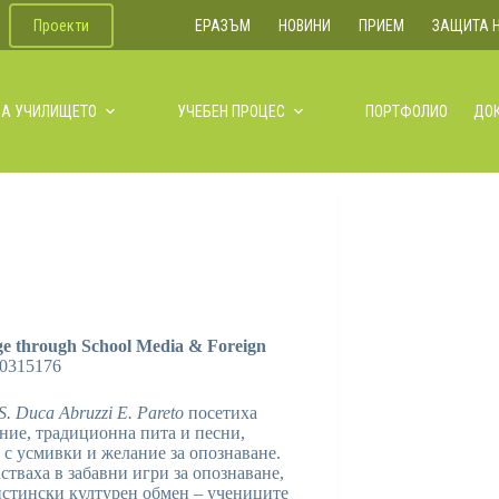
Проекти
ЕРАЗЪМ
НОВИНИ
ПРИЕМ
ЗАЩИТА 
ЗА УЧИЛИЩЕТО
УЧЕБЕН ПРОЦЕС
ПОРТФОЛИО
ДО
ge through School Media & Foreign
0315176
.S. Duca Abruzzi E. Pareto
посетиха
ние, традиционна пита и песни,
с усмивки и желание за опознаване.
стваха в забавни игри за опознаване,
истински културен обмен – учениците