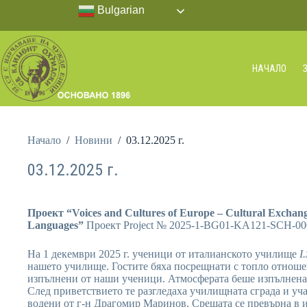
Bulgarian
НАЧАЛО
Начало
/
Новини
/
03.12.2025 г.
03.12.2025 г.
Проект
“Voices and Cultures of Europe – Cultural Exchan
Languages”
Проект Project № 2025-1-BG01-KA121-SCH-00
На 1 декември 2025 г. ученици от италианското училище
I
нашето училище. Гостите бяха посрещнати с топло отноше
изпълнени от наши ученици. Атмосферата беше изпълнена 
След приветствието те разгледаха училищната сграда и уча
водени от г-н Драгомир Маринов. Срещата се превърна в 