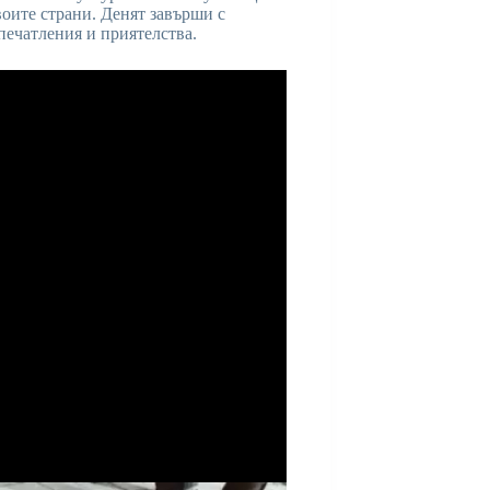
оите страни. Денят завърши с
печатления и приятелства.