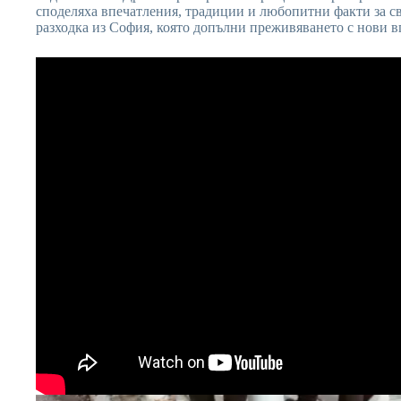
споделяха впечатления, традиции и любопитни факти за св
разходка из София, която допълни преживяването с нови в