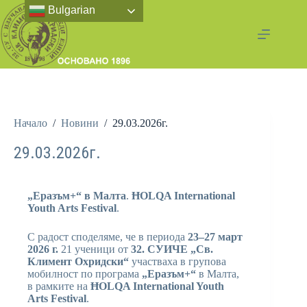
Bulgarian
Начало
/
Новини
/
29.03.2026г.
29.03.2026г.
„Еразъм+“
в Малта
.
ĦOLQA International
Youth Arts Festival
.
С радост споделяме, че в периода
23–27 март
2026 г.
21 ученици от
32. СУИЧЕ „Св.
Климент Охридски“
участваха в групова
мобилност по програма
„Еразъм+“
в Малта,
в рамките на
ĦOLQA International Youth
Arts Festival
.