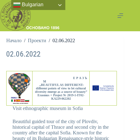
Bulgarian
Начало
/
Проекти
/
02.06.2022
02.06.2022
Е Р А З Ъ
М
„BEAUTIFUL AS DIFFERENT:
different points of view to let cultural
diversity emerge as a source of beauty”
Erasmus + Project № 2019-1-IT02-
KA229-062202
Visit ethnographic museum in Sofia
Beautiful guided tour of the city of Plovdiv,
historical capital of Thrace and second city in the
country after the capital Sofia. Known for the
beauty of its Bulgarian Renaissance-style historic