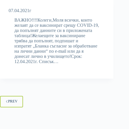
07.04.2021г
ВАЖНО!!!!Колеги,Моля всички, които
желаят да се ваксинират срещу COVID-19,
да попълнят данните си в приложената
таблица!Желаещите за ваксиниране
трябва да попълнят, подпишат и
изпратят „Бланка съгласие за обработване
на лични данни“ по e-mail или да я
донесат лично в училището!Срок:
12.04.2021г. Списък…
PREV